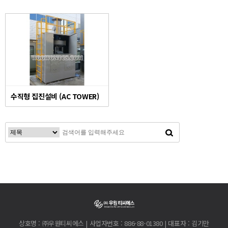
수직형 집진설비 (AC TOWER)
상호명 : ㈜우원티씨에스 | 사업자번호 : 886-88-01380 | 대표자 : 김기만