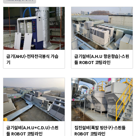
급기(AHU)-전자전극봉식 가습
급기설비(A.H.U 항온항습)-스핀
기
들 ROBOT 코팅라인
급기설비(A.H.U+C.D.U)-스핀
집진설비(폭발 방산구)-스핀들
들 ROBOT 코팅라인
ROBOT 코팅라인