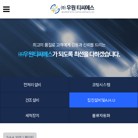
최고의 품질로 고객에게 감동과 신뢰를 드리는
㈜우원티씨에스
가 되도록 최선을 다하겠습니다.
전처리설비
코팅시스템
건조설비
집진설비및A.H.U
세척장치
물류자동화
Total 20건
1 페이지