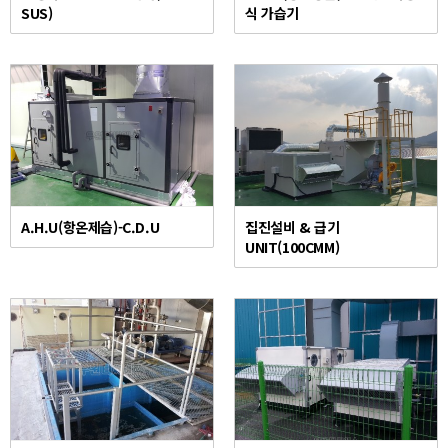
SUS)
식 가습기
A.H.U(항온제습)-C.D.U
집진설비 & 급기
UNIT(100CMM)