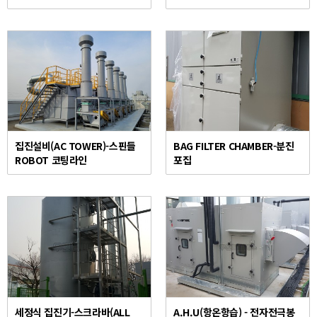
집진설비(AC TOWER)-스핀들
BAG FILTER CHAMBER-분진
ROBOT 코팅라인
포집
세정식 집진기-스크라바(ALL
A.H.U(항온항습) - 전자전극봉